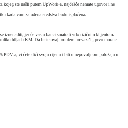
nta kojeg ste našli putem UpWork-a, najčešće nemate ugovor i ne
enutku kada vam zarađena sredstva budu isplaćena.
 iznenaditi, jer će vas u banci smatrati vrlo rizičnim klijentom.
koliko hiljada KM. Da biste ovaj problem prevazišli, prvo morate
% PDV-a, vi ćete dići svoju cijenu i biti u nepovoljnom položaju u