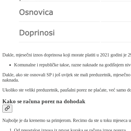
Dakle, mjesečni iznos doprinosa koji morate platiti u 2021 godini je
Komunalne i republičke takse, razne naknade na godišnjem n
Dakle, ako ste osnovali SP i još uvijek ste mali preduzetnik, mjesečn
naknada.
Ukoliko ste veliki preduzetnik, paušalni porez ne plaćate, već samo d
Kako se računa porez na dohodak
Najbolje je da krenemo sa primjerom. Recimo da ste u toku mjeseca 
Od preostalog iznosa iz prvog koraka se računa iznos poreza.