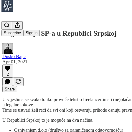
Registracija SP-a u Republici Srpskoj
Subscribe
Sign in
Dusko Bajic
Apr 01, 2021
2
Share
U vijestima se svako toliko provuče tekst o freelancer-ima i (ne)plaća
u legalne tokove.
Time se ustvari želi reći da svi oni koji ostvaruju prihode osnuju prav
U Republici Srpskoj to je moguće na dva načina.
Osnivanjem d.o.o (društvo sa ograničenom odgovornošću)