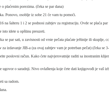
e o plaćenim porezima. (čeka se par dana)
nika. Ponovo, osoblje iz sobe 21 će vam tu pomoći.
6 na šalteru 1 i 2 se podnosi zahtjev za registraciju. Ovde se plaća par
e isto idete u opštinu preuzeti.
 se par sati, u zavisnosti od vrste pečata plaćate jeftinije ili skuplje,
v za izdavanje JIB-a (za ovaj zahtjev vam je potreban pečat) (čeka se 3
ite poslovni račun. Kako ćete najvjerovatnije raditi sa inostranim klije
te ugovor o saradnji. Nivo ovlaštenja koje ćete dati knjigovođi je vaš
eti sa radom.
dana.