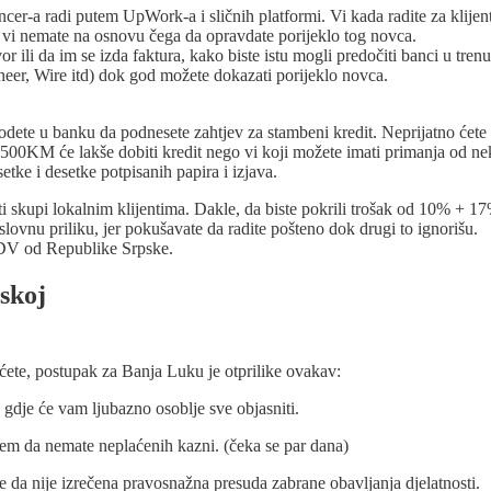
cer-a radi putem UpWork-a i sličnih platformi. Vi kada radite za klije
 vi nemate na osnovu čega da opravdate porijeklo tog novca.
vor ili da im se izda faktura, kako biste istu mogli predočiti banci u tr
neer, Wire itd) dok god možete dokazati porijeklo novca.
odete u banku da podnesete zahtjev za stambeni kredit. Neprijatno ćete se
500KM će lakše dobiti kredit nego vi koji možete imati primanja od ne
etke i desetke potpisanih papira i izjava.
 skupi lokalnim klijentima. Dakle, da biste pokrili trošak od 10% + 17
slovnu priliku, jer pokušavate da radite pošteno dok drugi to ignorišu.
PDV od Republike Srpske.
pskoj
nećete, postupak za Banja Luku je otprilike ovakav:
 gdje će vam ljubazno osoblje sve objasniti.
em da nemate neplaćenih kazni. (čeka se par dana)
da nije izrečena pravosnažna presuda zabrane obavljanja djelatnosti.