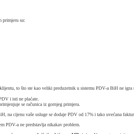
m primjeru su:
m klijentu, to što ste kao veliki preduzetnik u sistemu PDV-a BiH ne ig
DV i isti ne plaćate.
primjenjuje se računica iz gornjeg primjera.
H, na cijenu vaše usluge se dodaje PDV od 17% i tako uvećana faktura 
istem PDV-a ne predstavlja nikakav problem.