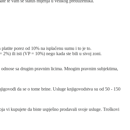
te te vam se status mijenja u velikog preduzetnika.
a platite porez od 10% na isplaćenu sumu i to je to.
%) ili isti (VP = 10%) nego kada ste bili u sivoj zoni.
vne odnose sa drugim pravnim licima. Mnogim pravnim subjektima,
knjigovođi da se o tome brine. Usluge knjigovodstva su od 50 - 150
ja vi kupujete da biste uspješno prodavali svoje usluge. Troškovi