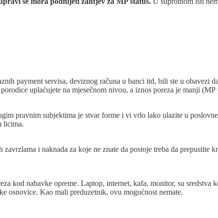
upravi se mora podnijeti zahtjev za MP status.
U suprotnom isti nema
raznih payment servisa, deviznog računa u banci itd, bili ste u obavezi d
porodice uplaćujete na mjesečnom nivou, a iznos poreza je manji (MP = 2
ugim pravnim subjektima je stvar forme i vi vrlo lako ulazite u poslo
 licima.
h zavrzlama i naknada za koje ne znate da postoje treba da prepustite 
eza kod nabavke opreme. Laptop, internet, kafa, monitor, su sredstva ko
eske osnovice. Kao mali preduzetnik, ovu mogućnost nemate.