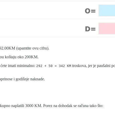
 292.00KM (upamtite ovu cifru).
ivou koštaju oko 200KM.
o ćete imati minimalno:
troskova, jer je paušalni
292 + 50 = 342 KM
oprinose i godišnje naknade.
ukupno naplatili 3000 KM. Porez na dohodak se računa tako što: