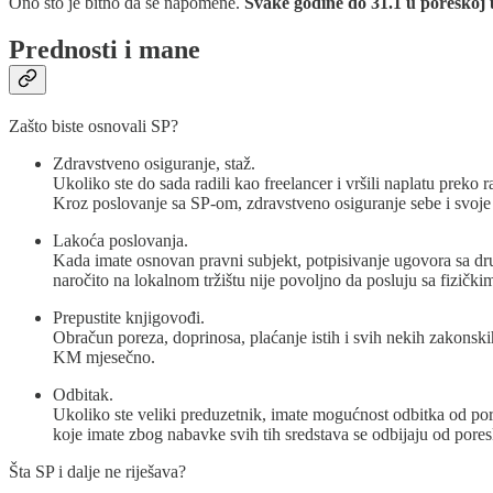
Ono što je bitno da se napomene.
Svake godine do 31.1 u poreskoj 
Prednosti i mane
Zašto biste osnovali SP?
Zdravstveno osiguranje, staž.
Ukoliko ste do sada radili kao freelancer i vršili naplatu preko 
Kroz poslovanje sa SP-om, zdravstveno osiguranje sebe i svoje 
Lakoća poslovanja.
Kada imate osnovan pravni subjekt, potpisivanje ugovora sa dr
naročito na lokalnom tržištu nije povoljno da posluju sa fizičkim
Prepustite knjigovođi.
Obračun poreza, doprinosa, plaćanje istih i svih nekih zakonski
KM mjesečno.
Odbitak.
Ukoliko ste veliki preduzetnik, imate mogućnost odbitka od por
koje imate zbog nabavke svih tih sredstava se odbijaju od por
Šta SP i dalje ne riješava?