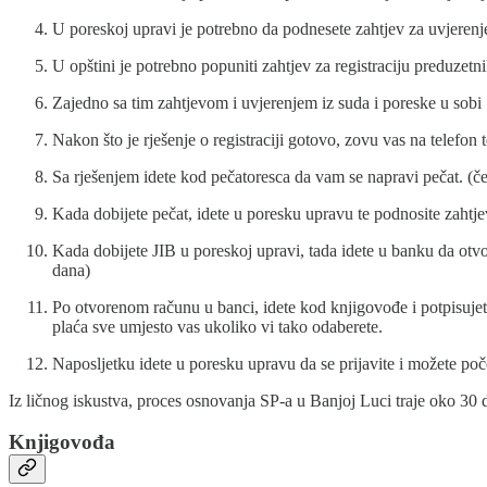
U poreskoj upravi je potrebno da podnesete zahtjev za uvjerenj
U opštini je potrebno popuniti zahtjev za registraciju preduzet
Zajedno sa tim zahtjevom i uvjerenjem iz suda i poreske u sobi 1
Nakon što je rješenje o registraciji gotovo, zovu vas na telefon t
Sa rješenjem idete kod pečatoresca da vam se napravi pečat. (čeka
Kada dobijete pečat, idete u poresku upravu te podnosite zahtje
Kada dobijete JIB u poreskoj upravi, tada idete u banku da otvor
dana)
Po otvorenom računu u banci, idete kod knjigovođe i potpisuje
plaća sve umjesto vas ukoliko vi tako odaberete.
Naposljetku idete u poresku upravu da se prijavite i možete poč
Iz ličnog iskustva, proces osnovanja SP-a u Banjoj Luci traje oko 30 
Knjigovođa