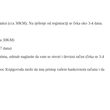
 taksi (cca 30KM). Na rješenje od registraciji se čeka oko 3-4 dana.
 cca 30KM)
-7 dana)
ntima, odmah naglasite da vam se otvori i devizni račun (čeka se 3-4
 izbor. Knjigovođa može da ima pristup vašem bankovnom računu i da