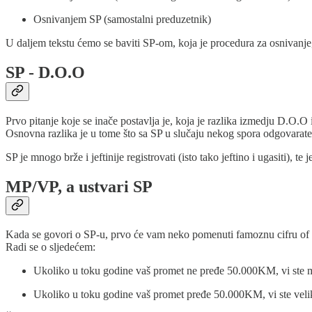
Osnivanjem SP (samostalni preduzetnik)
U daljem tekstu ćemo se baviti SP-om, koja je procedura za osnivanje,
SP - D.O.O
Prvo pitanje koje se inače postavlja je, koja je razlika izmedju D.O.O
Osnovna razlika je u tome što sa SP u slučaju nekog spora odgovarat
SP je mnogo brže i jeftinije registrovati (isto tako jeftino i ugasiti), t
MP/VP, a ustvari SP
Kada se govori o SP-u, prvo će vam neko pomenuti famoznu cifru o
Radi se o sljedećem:
Ukoliko u toku godine vaš promet ne pređe 50.000KM, vi ste m
Ukoliko u toku godine vaš promet pređe 50.000KM, vi ste veli