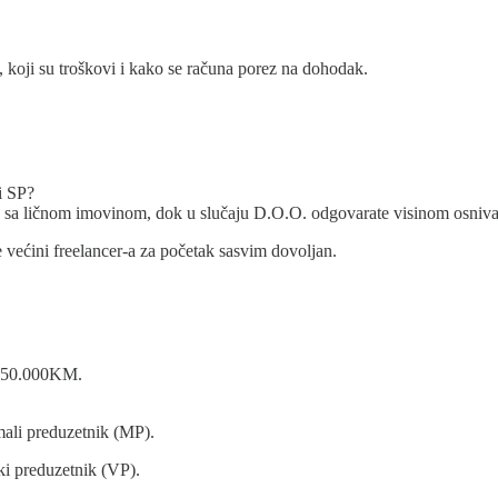
 koji su troškovi i kako se računa porez na dohodak.
 i SP?
e sa ličnom imovinom, dok u slučaju D.O.O. odgovarate visinom osniva
e je većini freelancer-a za početak sasvim dovoljan.
f 50.000KM.
ali preduzetnik (MP).
ki preduzetnik (VP).