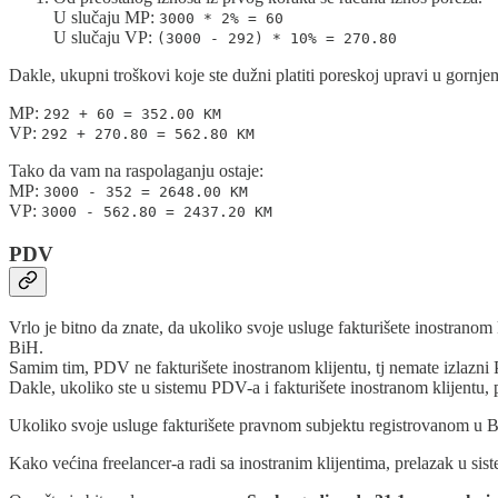
U slučaju MP:
3000 * 2% = 60
U slučaju VP:
(3000 - 292) * 10% = 270.80
Dakle, ukupni troškovi koje ste dužni platiti poreskoj upravi u gornje
MP:
292 + 60 = 352.00 KM
VP:
292 + 270.80 = 562.80 KM
Tako da vam na raspolaganju ostaje:
MP:
3000 - 352 = 2648.00 KM
VP:
3000 - 562.80 = 2437.20 KM
PDV
Vrlo je bitno da znate, da ukoliko svoje usluge fakturišete inostrano
BiH.
Samim tim, PDV ne fakturišete inostranom klijentu, tj nemate izlazni P
Dakle, ukoliko ste u sistemu PDV-a i fakturišete inostranom klijentu, 
Ukoliko svoje usluge fakturišete pravnom subjektu registrovanom u Bi
Kako većina freelancer-a radi sa inostranim klijentima, prelazak u s