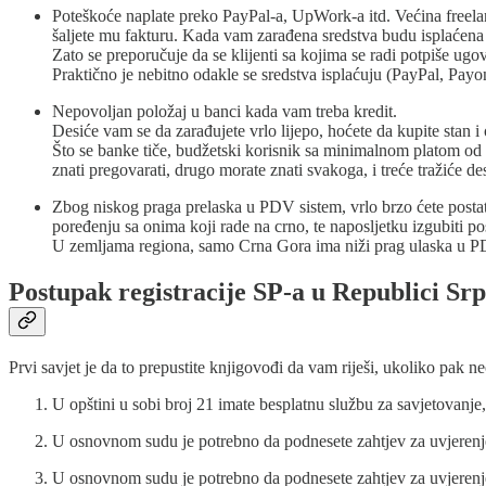
Poteškoće naplate preko PayPal-a, UpWork-a itd. Većina freelan
šaljete mu fakturu. Kada vam zarađena sredstva budu isplaćena
Zato se preporučuje da se klijenti sa kojima se radi potpiše ugo
Praktično je nebitno odakle se sredstva isplaćuju (PayPal, Payo
Nepovoljan položaj u banci kada vam treba kredit.
Desiće vam se da zarađujete vrlo lijepo, hoćete da kupite stan i 
Što se banke tiče, budžetski korisnik sa minimalnom platom od 
znati pregovarati, drugo morate znati svakoga, i treće tražiće des
Zbog niskog praga prelaska u PDV sistem, vrlo brzo ćete postati
poređenju sa onima koji rade na crno, te naposljetku izgubiti po
U zemljama regiona, samo Crna Gora ima niži prag ulaska u 
Postupak registracije SP-a u Republici Sr
Prvi savjet je da to prepustite knjigovođi da vam riješi, ukoliko pak 
U opštini u sobi broj 21 imate besplatnu službu za savjetovanje,
U osnovnom sudu je potrebno da podnesete zahtjev za uvjerenj
U osnovnom sudu je potrebno da podnesete zahtjev za uvjerenje 